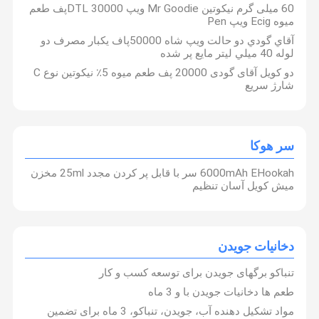
60 میلی گرم نیکوتین Mr Goodie ویپ DTL 30000پف طعم
میوه Ecig ویپ Pen
آقاي گودي دو حالت ويپ شاه 50000پاف يکبار مصرف دو
لوله 40 ميلي ليتر مايع پر شده
دو کویل آقای گودی 20000 پف طعم میوه 5٪ نیکوتین نوع C
شارژ سریع
سر هوکا
6000mAh EHookah سر با قابل پر کردن مجدد 25ml مخزن
میش کویل آسان تنظیم
دخانیات جویدن
تنباکو برگهای جویدن برای توسعه کسب و کار
طعم ها دخانیات جویدن با و 3 ماه
مواد تشکیل دهنده آب، جویدن، تنباکو، 3 ماه برای تضمین