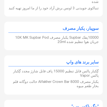
شده
تنباکوی جویدنی 3 اونس برش آزاد خود را از ما امروز تهیه کنید
سوپبار، یکبار مصرف
10000پفک Supbar یکبار مصرف 10K MK Supbar Pod
جریان هوا تنظیم شده 20ml
سایر برند های واپ
گِکبار پالس قابل تنظیم 15000 پاف قابل شارژ مجدد گِکبار
پالس Vapor
یکبار مصرف Alfakher Crown Bar 8000 حالت دوگانه قلم
شرکت ما در سال 2010 تاسیس شد، با تمرکز بر تولید سیگار الکترونیکی
بخار طعم میوه
R & D و فروش. کارخانه ما در شنجن چین واقع شده است، بزرگترین
مرکز تولید سیگار الکترونیکی در جهان. ما 5،000 مربع کارخانه بدون گرد و
خونه
محصولات
ویدیوها
درباره ما
غبار، 5 خط تولید، 1000 کارگر خط تولید، 100 کارگر فروش تجارت
خارجی. و ما خدمات OEM / ODM را قبول می کنیم،ما بهترین تلاش خود را
برای حفظ همکاری بلند مدت با مشتریان ما در سراسر جهان با مهارت های
حرفه ای و بهترین خدمات....
"بنگ باکس وپ"